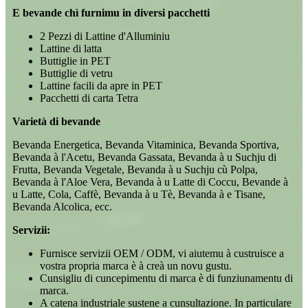
E bevande chì furnimu in diversi pacchetti
2 Pezzi di Lattine d'Alluminiu
Lattine di latta
Buttiglie in PET
Buttiglie di vetru
Lattine facili da apre in PET
Pacchetti di carta Tetra
Varietà di bevande
Bevanda Energetica, Bevanda Vitaminica, Bevanda Sportiva,
Bevanda à l'Acetu, Bevanda Gassata, Bevanda à u Suchju di
Frutta, Bevanda Vegetale, Bevanda à u Suchju cù Polpa,
Bevanda à l'Aloe Vera, Bevanda à u Latte di Coccu, Bevande à
u Latte, Cola, Caffè, Bevanda à u Tè, Bevanda à e Tisane,
Bevanda Alcolica, ecc.
Servizii:
Furnisce servizii OEM / ODM, vi aiutemu à custruisce a
vostra propria marca è à creà un novu gustu.
Cunsigliu di cuncepimentu di marca è di funziunamentu di
marca.
A catena industriale sustene a cunsultazione. In particulare