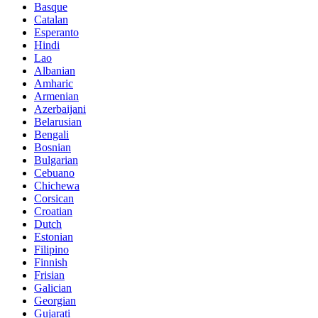
Basque
Catalan
Esperanto
Hindi
Lao
Albanian
Amharic
Armenian
Azerbaijani
Belarusian
Bengali
Bosnian
Bulgarian
Cebuano
Chichewa
Corsican
Croatian
Dutch
Estonian
Filipino
Finnish
Frisian
Galician
Georgian
Gujarati