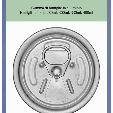
Gamma di buttiglie in alluminio
Buttiglia 250ml, 280ml, 300ml, 330ml, 400ml