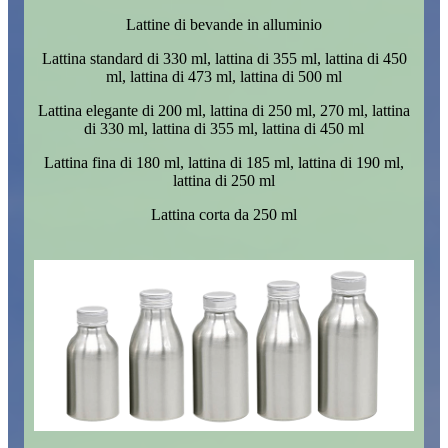
Lattine di bevande in alluminio
Lattina standard di 330 ml, lattina di 355 ml, lattina di 450
ml, lattina di 473 ml, lattina di 500 ml
Lattina elegante di 200 ml, lattina di 250 ml, 270 ml, lattina
di 330 ml, lattina di 355 ml, lattina di 450 ml
Lattina fina di 180 ml, lattina di 185 ml, lattina di 190 ml,
lattina di 250 ml
Lattina corta da 250 ml