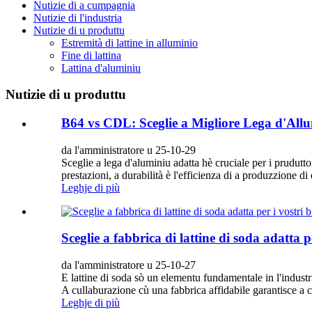
Nutizie di a cumpagnia
Nutizie di l'industria
Nutizie di u produttu
Estremità di lattine in alluminio
Fine di lattina
Lattina d'aluminiu
Nutizie di u produttu
B64 vs CDL: Sceglie a Migliore Lega d'Allu
da l'amministratore u 25-10-29
Sceglie a lega d'aluminiu adatta hè cruciale per i prudutt
prestazioni, a durabilità è l'efficienza di a produzzione di 
Leghje di più
Sceglie a fabbrica di lattine di soda adatta 
da l'amministratore u 25-10-27
E lattine di soda sò un elementu fundamentale in l'industria
A cullaburazione cù una fabbrica affidabile garantisce a cu
Leghje di più