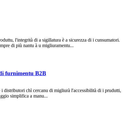
duttu, l'integrità di a sigillatura è a sicurezza di i cunsumatori.
sempre di più nantu à u migliuramentu...
e di furnimentu B2B
 distributori chì cercanu di migliurà l'accessibilità di i prudutti,
aggio simplifica a manu...