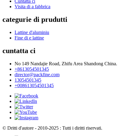
Cuntatta ci
Visita di a fabbrica
categurie di prudutti
Lattine d'aluminiu
Fine di e lattine
cuntatta ci
No 149 Nandajie Road, Zhifu Area Shandong China.
+8613054501345
director@packfine.com
13054501345
+008613054501345
© Dritti d'autore - 2010-2025 : Tutti i diritti riservati.