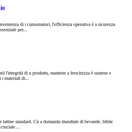
gio
venienza di i cunsumatori, l'efficienza operativa è a sicurezza
ssenziale per...
urà l'integrità di u produttu, mantene a freschezza è sustene e
i materiali di...
i e lattine standard. Cù a dumanda mundiale di bevande, bibite
cruciale ...