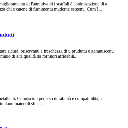
glioramentu di l'attrattiva di i scaffali è l'ottimizazione di a
cienza chì e catene di furnimentu muderne esigenu. Cum'è...
rudutti
atura sicura, priservanu a freschezza di u pruduttu è garantiscenu
nio di alta qualità da fornitori affidabili...
tallichi. Cunnisciuti per a so durabilità è cumpatibilità, i
rattanu materiali sfusi...