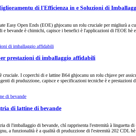
glioramentu di l'Efficienza in e Soluzioni di Imballag
inplate Easy Open Ends (EOE) ghjocanu un rolu cruciale per migliurà a cun
 di e bevande è chimichi, capisce i benefici è l'applicazioni di l'EOE hè e
er prestazioni di imballaggio affidabili
hè cruciale. I coperchi di e lattine B64 ghjocanu un rolu chjave per assic
igenti di pruduzzione, capisce e specificazioni tecniche è e prestazioni di 
tria di lattine di bevande
a di l'imballaggio di bevande, chì rapprisenta l'estremità à linguetta d
ignu, a funzionalità è a qualità di pruduzzione di l'estremità 202 CDL hè 