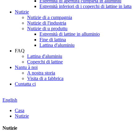
Estremità di apertura cumpleta in aluminiu
Estremità inferiori di i coperchi di lattine in latta
Nutizie
Nutizie di a cumpagnia
Nutizie di l'industria
Nutizie di u produttu
Estremità di lattine in alluminio
Fine di lattina
Lattina d'aluminiu
FAQ
Lattina d'aluminiu
Coperchi di lattine
Nantu à noi
A nostra storia
Visita di a fabbrica
Cuntatta ci
English
Casa
Nutizie
Nutizie