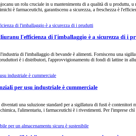
ghjocanu un rolu cruciale in u mantenimentu di a qualità di u produttu, u mi
chimichi è farmaceutichi, garantiscenu a sicurezza, a freschezza è l'effi
iuranu l'efficienza di l'imballaggio è a sicurezza di i p
 l'industria di l'imballaggio di bevande è alimenti. Forniscenu una sigill
duttori è i distributori, l'approvvigionamentu di fondi di lattine in allumi
nziali per usu industriale è cummerciale
diventati una suluzione standard per a sigillatura di fusti è contenitori me
mica, l'alimentariu, i farmaceutichi è i rivestimenti. Per l'imprese chì t