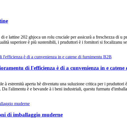
tine
 di e lattine 202 ghjoca un rolu cruciale per assicurà a freschezza di u pro
tà superiore è più sustenibili, i pruduttori è i fornitori si focalizanu 
ioramentu di l'efficienza è di a cunvenienza in e caten
e à estremità aperta hè diventatu una suluzione critica per i pruduttori è i
. Da l'alimentu è e bevande à i beni industriali, questu furmatu d'imball
uzioni di imballaggio muderne