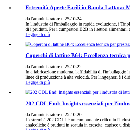
Estremità Aperte Facili in Banda Lattata: Mi
da l'amministratore u 25-10-24
In l'industria di l'imballaggio in rapida evoluzione, i T
di i prudutti. Per i cumpratori B2B in i settori alimentari,
Leghje di più
Coperchi di lattine B64: Eccellenza tecnica p
da l'amministratore u 25-10-22
In a fabricazione muderna, l'affidabilità di l'imballaggio 
linee di pruduzzione à alta velocità. Per l'ingegneri è i dir
Leghje di più
202 CDL End: Insights essenziali per l'indus
da l'amministratore u 25-10-20
L'estremità 202 CDL hè un cumpunente criticu in l'industri
analcoliche è prudutti in scatula in crescita, capisce u dis