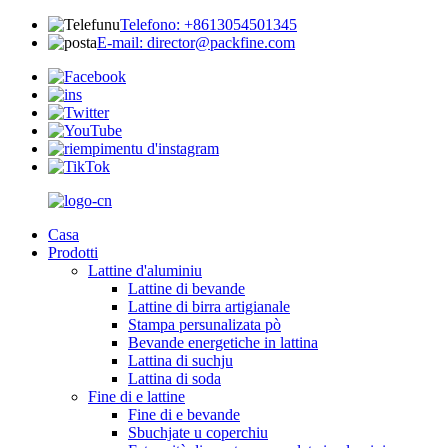
Telefono: +8613054501345
E-mail: director@packfine.com
Casa
Prodotti
Lattine d'aluminiu
Lattine di bevande
Lattine di birra artigianale
Stampa persunalizata pò
Bevande energetiche in lattina
Lattina di suchju
Lattina di soda
Fine di e lattine
Fine di e bevande
Sbuchjate u coperchiu