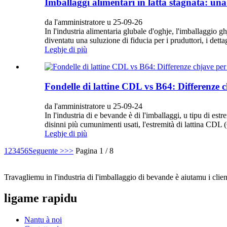
Imballaggi alimentari in latta stagnata: una
da l'amministratore u 25-09-26
In l'industria alimentaria glubale d'oghje, l'imballaggio gh
diventatu una suluzione di fiducia per i pruduttori, i dettagl
Leghje di più
Fondelle di lattine CDL vs B64: Differenze c
da l'amministratore u 25-09-24
In l'industria di e bevande è di l'imballaggi, u tipu di estre
disinni più cumunimenti usati, l'estremità di lattina CDL 
Leghje di più
1
2
3
4
5
6
Seguente >
>>
Pagina 1 / 8
Travagliemu in l'industria di l'imballaggio di bevande è aiutamu i clien
ligame rapidu
Nantu à noi