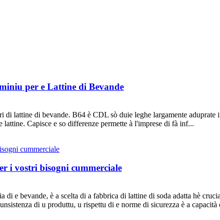
miniu per e Lattine di Bevande
ori di lattine di bevande. B64 è CDL sò duie leghe largamente aduprate i
e lattine. Capisce e so differenze permette à l'imprese di fà inf...
per i vostri bisogni cummerciale
 di e bevande, è a scelta di a fabbrica di lattine di soda adatta hè cruci
nsistenza di u produttu, u rispettu di e norme di sicurezza è a capacità d