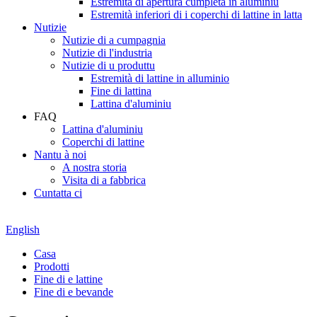
Estremità di apertura cumpleta in aluminiu
Estremità inferiori di i coperchi di lattine in latta
Nutizie
Nutizie di a cumpagnia
Nutizie di l'industria
Nutizie di u produttu
Estremità di lattine in alluminio
Fine di lattina
Lattina d'aluminiu
FAQ
Lattina d'aluminiu
Coperchi di lattine
Nantu à noi
A nostra storia
Visita di a fabbrica
Cuntatta ci
English
Casa
Prodotti
Fine di e lattine
Fine di e bevande