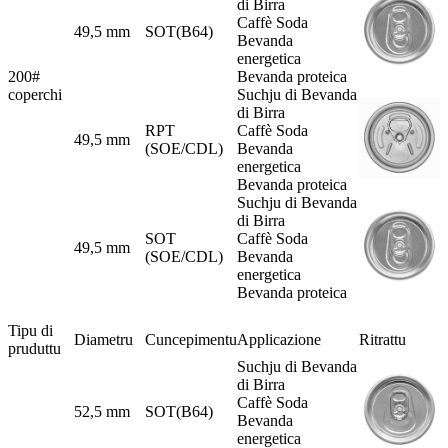
di Birra
Caffè Soda
49,5 mm
SOT(B64)
Bevanda
energetica
200#
Bevanda proteica
coperchi
Suchju di Bevanda
di Birra
RPT
Caffè Soda
49,5 mm
(SOE/CDL)
Bevanda
energetica
Bevanda proteica
Suchju di Bevanda
di Birra
SOT
Caffè Soda
49,5 mm
(SOE/CDL)
Bevanda
energetica
Bevanda proteica
Tipu di
Diametru
Cuncepimentu
Applicazione
Ritrattu
pruduttu
Suchju di Bevanda
di Birra
Caffè Soda
52,5 mm
SOT(B64)
Bevanda
energetica