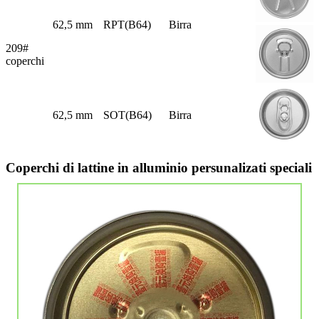
62,5 mm
RPT(B64)
Birra
209#
coperchi
62,5 mm
SOT(B64)
Birra
Coperchi di lattine in alluminio persunalizati speciali