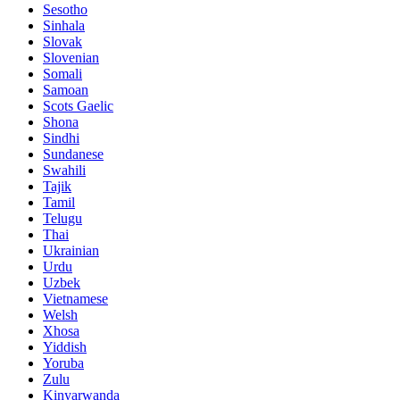
Sesotho
Sinhala
Slovak
Slovenian
Somali
Samoan
Scots Gaelic
Shona
Sindhi
Sundanese
Swahili
Tajik
Tamil
Telugu
Thai
Ukrainian
Urdu
Uzbek
Vietnamese
Welsh
Xhosa
Yiddish
Yoruba
Zulu
Kinyarwanda