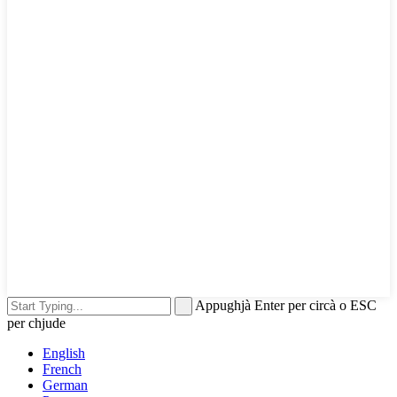
Appughjà Enter per circà o ESC
per chjude
English
French
German