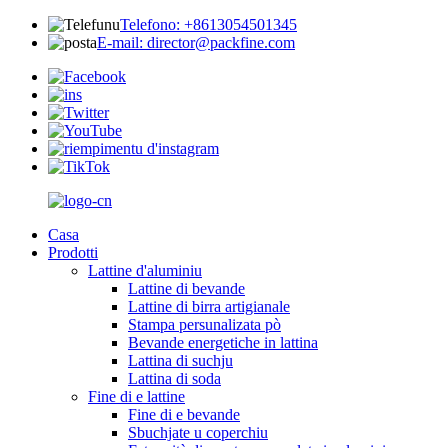
Telefono: +8613054501345
E-mail: director@packfine.com
Casa
Prodotti
Lattine d'aluminiu
Lattine di bevande
Lattine di birra artigianale
Stampa persunalizata pò
Bevande energetiche in lattina
Lattina di suchju
Lattina di soda
Fine di e lattine
Fine di e bevande
Sbuchjate u coperchiu