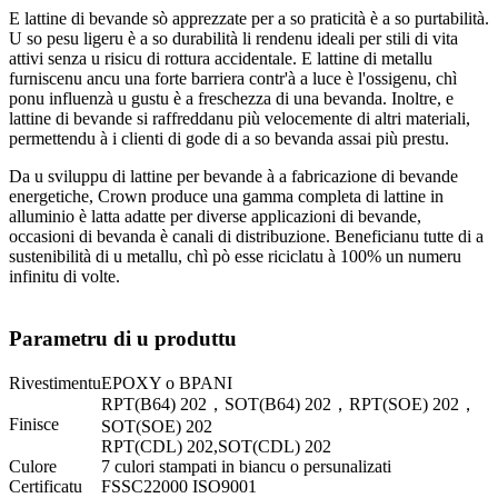
E lattine di bevande sò apprezzate per a so praticità è a so purtabilità.
U so pesu ligeru è a so durabilità li rendenu ideali per stili di vita
attivi senza u risicu di rottura accidentale. E lattine di metallu
furniscenu ancu una forte barriera contr'à a luce è l'ossigenu, chì
ponu influenzà u gustu è a freschezza di una bevanda. Inoltre, e
lattine di bevande si raffreddanu più velocemente di altri materiali,
permettendu à i clienti di gode di a so bevanda assai più prestu.
Da u sviluppu di lattine per bevande à a fabricazione di bevande
energetiche, Crown produce una gamma completa di lattine in
alluminio è latta adatte per diverse applicazioni di bevande,
occasioni di bevanda è canali di distribuzione. Beneficianu tutte di a
sustenibilità di u metallu, chì pò esse riciclatu à 100% un numeru
infinitu di volte.
Parametru di u produttu
Rivestimentu
EPOXY o BPANI
RPT(B64) 202，SOT(B64) 202，RPT(SOE) 202，
Finisce
SOT(SOE) 202
RPT(CDL) 202,SOT(CDL) 202
Culore
7 culori stampati in biancu o persunalizati
Certificatu
FSSC22000 ISO9001