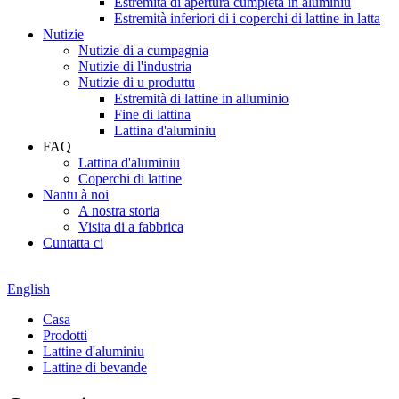
Estremità di apertura cumpleta in aluminiu
Estremità inferiori di i coperchi di lattine in latta
Nutizie
Nutizie di a cumpagnia
Nutizie di l'industria
Nutizie di u produttu
Estremità di lattine in alluminio
Fine di lattina
Lattina d'aluminiu
FAQ
Lattina d'aluminiu
Coperchi di lattine
Nantu à noi
A nostra storia
Visita di a fabbrica
Cuntatta ci
English
Casa
Prodotti
Lattine d'aluminiu
Lattine di bevande