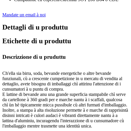
Mandate un email à noi
Dettagli di u produttu
Etichette di u produttu
Descrizzione di u pruduttu
Ch'ella sia birra, soda, bevande energetiche o altre bevande
funziunali, cù a crescente cumpetizione in u mercatu di vendita al
dettaglio, avete bisognu di imballaggi chì attirinu l'attenzione di i
cunsumatori à u puntu di compra.
E lattine di bevande anu una grande superficia stampabile chì serve
da cartellone à 360 gradi per e marche nantu à i scaffali, qualcosa
chì ùn hè tipicamente micca pussibule cù altri furmati d'imballaggio.
Inoltre, a stampa à alta risoluzione permette à e marche di rapprisintà
disinni intricati è culori audaci è vibranti direttamente nantu à a
lattina d'aluminiu, incuragendu l'interazzione di u cunsumadore cù
l'imballaggio mentre trasmette una identità unica.