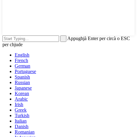
Appughjà Enter per circà o ESC
per chjude
English
French
German
Portuguese
Spanish
Russian
Japanese
Korean
Arabic
Irish
Greek
Turkish
Italian
Danish
Romanian