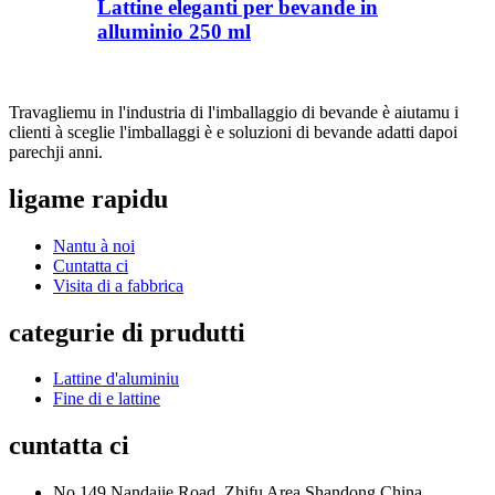
Lattine eleganti per bevande in
alluminio 250 ml
Travagliemu in l'industria di l'imballaggio di bevande è aiutamu i
clienti à sceglie l'imballaggi è e soluzioni di bevande adatti dapoi
parechji anni.
ligame rapidu
Nantu à noi
Cuntatta ci
Visita di a fabbrica
categurie di prudutti
Lattine d'aluminiu
Fine di e lattine
cuntatta ci
No 149 Nandajie Road, Zhifu Area Shandong China.