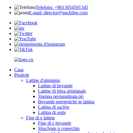
Telefono: +8613054501345
E-mail: director@packfine.com
Casa
Prodotti
Lattine d'aluminiu
Lattine di bevande
Lattine di birra artigianale
Stampa persunalizata pò
Bevande energetiche in lattina
Lattina di suchju
Lattina di soda
Fine di e lattine
Fine di e bevande
Sbuchjate u coperchiu